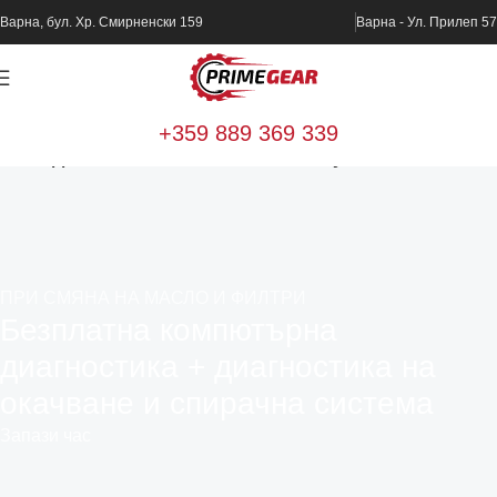
Варна, бул. Хр. Смирненски 159
Варна - Ул. Прилеп 57
+359 889 369 339
Home
Диагностика и техническо обслужване
ПРИ СМЯНА НА МАСЛО И ФИЛТРИ
Безплатна компютърна
диагностика + диагностика на
окачване и спирачна система
Запази час