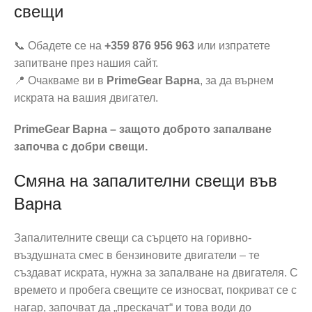
свещи
📞 Обадете се на
+359 876 956 963
или изпратете
запитване през нашия сайт.
📍 Очакваме ви в
PrimeGear Варна
, за да върнем
искрата на вашия двигател.
PrimeGear Варна – защото доброто запалване
започва с добри свещи.
Смяна на запалителни свещи във
Варна
Запалителните свещи са сърцето на горивно-
въздушната смес в бензиновите двигатели – те
създават искрата, нужна за запалване на двигателя. С
времето и пробега свещите се износват, покриват се с
нагар, започват да „прескачат“ и това води до