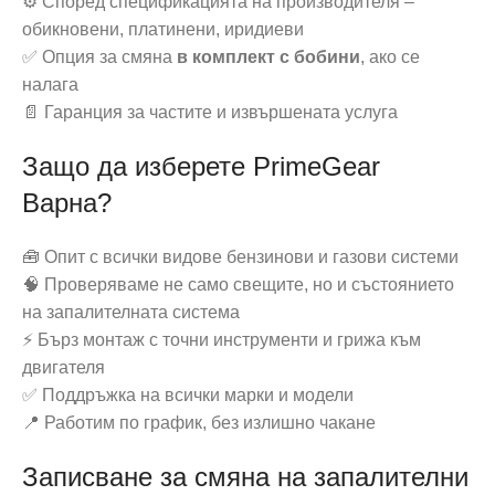
⚙️ Според спецификацията на производителя –
обикновени, платинени, иридиеви
✅ Опция за смяна
в комплект с бобини
, ако се
налага
📄 Гаранция за частите и извършената услуга
Защо да изберете PrimeGear
Варна?
🧰 Опит с всички видове бензинови и газови системи
🧠 Проверяваме не само свещите, но и състоянието
на запалителната система
⚡ Бърз монтаж с точни инструменти и грижа към
двигателя
✅ Поддръжка на всички марки и модели
📍 Работим по график, без излишно чакане
Записване за смяна на запалителни