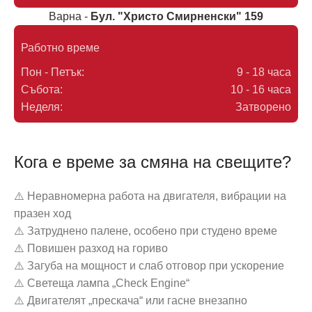
Варна -
Бул. "Христо Смирненски" 159
Работно време
Пон - Петък:
9 - 18 часа
Събота:
10 - 16 часа
Неделя:
Затворено
Кога е време за смяна на свещите?
⚠️ Неравномерна работа на двигателя, вибрации на
празен ход
⚠️ Затруднено палене, особено при студено време
⚠️ Повишен разход на гориво
⚠️ Загуба на мощност и слаб отговор при ускорение
⚠️ Светеща лампа „Check Engine“
⚠️ Двигателят „прескача“ или гасне внезапно