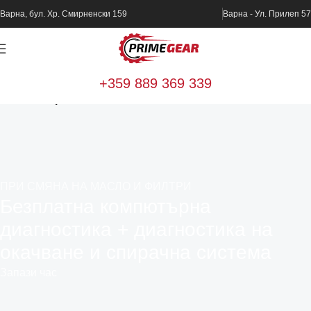
Варна, бул. Хр. Смирненски 159
Варна - Ул. Прилеп 57
+359 889 369 339
Home
Спирачна система
ПРИ СМЯНА НА МАСЛО И ФИЛТРИ
Безплатна компютърна
диагностика + диагностика на
окачване и спирачна система
Запази час