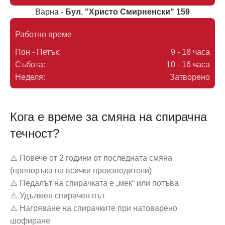
Варна -
Бул. "Христо Смирненски" 159
Работно време
Пон - Петък:
9 - 18 часа
Събота:
10 - 16 часа
Неделя:
Затворено
Кога е време за смяна на спирачна
течност?
⚠️ Повече от 2 години от последната смяна
(препоръка на всички производители)
⚠️ Педалът на спирачката е „мек“ или потъва
⚠️ Удължен спирачен път
⚠️ Нагряване на спирачките при натоварено
шофиране