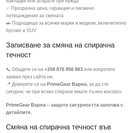
накладки или апарати при нужда
✅ Прозрачна цена, гаранция и писмено
потвърждение за смяната
🚗 Подходящо за всички марки и модели, включително
бусове и SUV
Записване за смяна на спирачна
течност
📞 Обадете се на
+359 876 956 963
или изпратете
заявка през сайта ни.
📍 Доверете се на
PrimeGear Варна
, за да сте
сигурни, че при всяко спиране имате пълен контрол.
PrimeGear Варна – защото сигурността започва с
детайлите.
Смяна на спирачна течност във