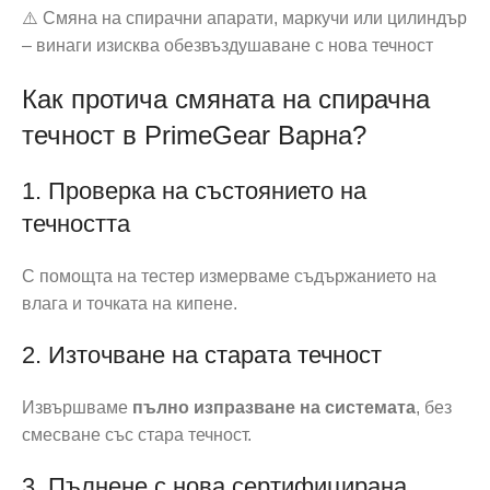
⚠️ Смяна на спирачни апарати, маркучи или цилиндър
– винаги изисква обезвъздушаване с нова течност
Как протича смяната на спирачна
течност в PrimeGear Варна?
1. Проверка на състоянието на
течността
С помощта на тестер измерваме съдържанието на
влага и точката на кипене.
2. Източване на старата течност
Извършваме
пълно изпразване на системата
, без
смесване със стара течност.
3. Пълнене с нова сертифицирана