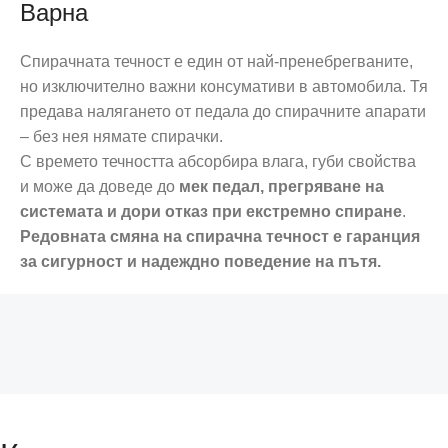
Варна
Спирачната течност е един от най-пренебрегваните,
но изключително важни консумативи в автомобила. Тя
предава налягането от педала до спирачните апарати
– без нея нямате спирачки.
С времето течността абсорбира влага, губи свойства
и може да доведе до
мек педал, прегряване на
системата и дори отказ при екстремно спиране
.
Редовната смяна на спирачна течност е гаранция
за сигурност и надеждно поведение на пътя.