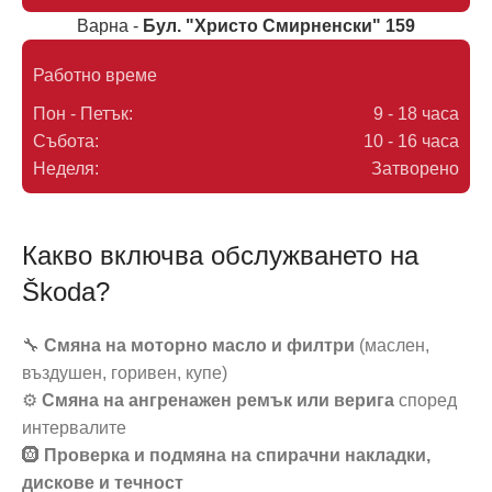
Варна -
Бул. "Христо Смирненски" 159
Работно време
Пон - Петък:
9 - 18 часа
Събота:
10 - 16 часа
Неделя:
Затворено
Какво включва обслужването на
Škoda?
🔧
Смяна на моторно масло и филтри
(маслен,
въздушен, горивен, купе)
⚙️
Смяна на ангренажен ремък или верига
според
интервалите
🛞
Проверка и подмяна на спирачни накладки,
дискове и течност