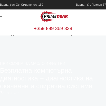
Варна, бул. Хр. Смирненски 159
Варна - Ул. Прилеп 57
+359 889 369 339
Home
Диагностика и техническо обслужване
ПРИ СМЯНА НА МАСЛО И ФИЛТРИ
Безплатна компютърна
диагностика + диагностика на
окачване и спирачна система
Запази час