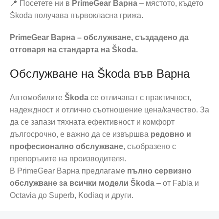
📍 Посетете ни в
PrimeGear Варна
– мястото, където
Škoda получава първокласна грижа.
PrimeGear Варна – обслужване, създадено да
отговаря на стандарта на Škoda.
Обслужване на Škoda във Варна
Автомобилите
Škoda
се отличават с практичност,
надеждност и отлично съотношение цена/качество. За
да се запази тяхната ефективност и комфорт
дългосрочно, е важно да се извършва
редовно и
професионално обслужване
, съобразено с
препоръките на производителя.
В PrimeGear Варна предлагаме
пълно сервизно
обслужване за всички модели Škoda
– от Fabia и
Octavia до Superb, Kodiaq и други.