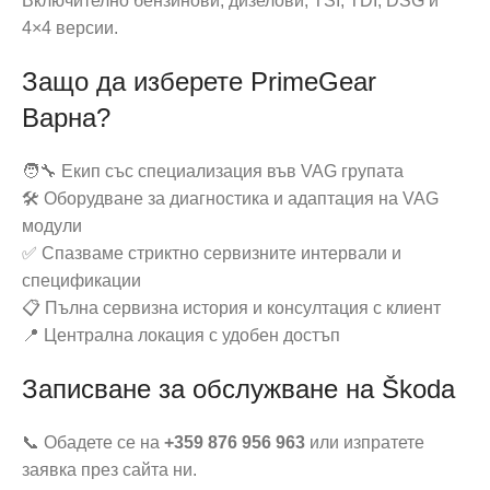
Включително бензинови, дизелови, TSI, TDI, DSG и
4×4 версии.
Защо да изберете PrimeGear
Варна?
🧑‍🔧 Екип със специализация във VAG групата
🛠️ Оборудване за диагностика и адаптация на VAG
модули
✅ Спазваме стриктно сервизните интервали и
спецификации
📋 Пълна сервизна история и консултация с клиент
📍 Централна локация с удобен достъп
Записване за обслужване на Škoda
📞 Обадете се на
+359 876 956 963
или изпратете
заявка през сайта ни.