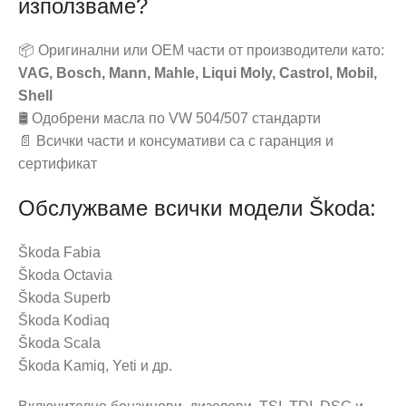
използваме?
📦 Оригинални или OEM части от производители като:
VAG, Bosch, Mann, Mahle, Liqui Moly, Castrol, Mobil,
Shell
🛢️ Одобрени масла по VW 504/507 стандарти
📄 Всички части и консумативи са с гаранция и
сертификат
Обслужваме всички модели Škoda:
Škoda Fabia
Škoda Octavia
Škoda Superb
Škoda Kodiaq
Škoda Scala
Škoda Kamiq, Yeti и др.