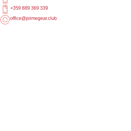
+359 889 369 339
office@primegear.club