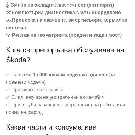
🌡️
Смяна на охладителна течност (антифриз)
🛠️
Компютърна диагностика с VAG оборудване
🚗
Проверка на окачване, амортисьори, кормилна
система
🔩
Реглаж на геометрията (преден и заден мост)
Кога се препоръчва обслужване на
Škoda?
✅ На всеки
15 000 км или веднъж годишно
(за
повечето модели)
✅ При смяна на сезоните
✅ След покупка на употребяван автомобил
✅ При загуба на мощност, неравномерна работа или
повишен разход
Какви части и консумативи