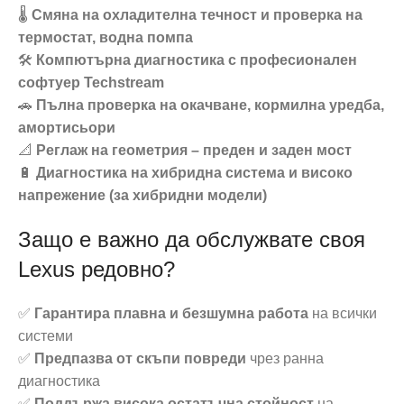
🌡️
Смяна на охладителна течност и проверка на
термостат, водна помпа
🛠️
Компютърна диагностика с професионален
софтуер Techstream
🚗
Пълна проверка на окачване, кормилна уредба,
амортисьори
📐
Реглаж на геометрия – преден и заден мост
🔋
Диагностика на хибридна система и високо
напрежение (за хибридни модели)
Защо е важно да обслужвате своя
Lexus редовно?
✅
Гарантира плавна и безшумна работа
на всички
системи
✅
Предпазва от скъпи повреди
чрез ранна
диагностика
✅
Поддържа висока остатъчна стойност
на