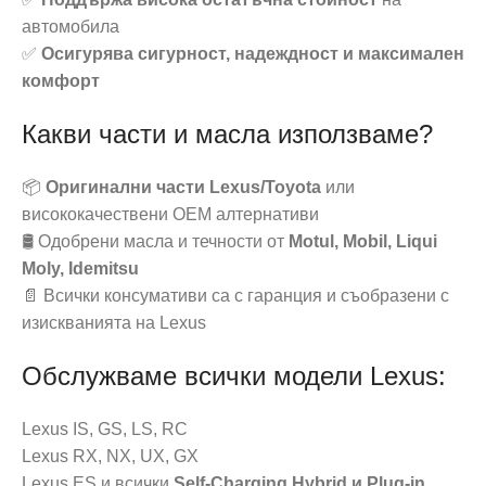
автомобила
✅
Осигурява сигурност, надеждност и максимален
комфорт
Какви части и масла използваме?
📦
Оригинални части Lexus/Toyota
или
висококачествени OEM алтернативи
🛢️ Одобрени масла и течности от
Motul, Mobil, Liqui
Moly, Idemitsu
📄 Всички консумативи са с гаранция и съобразени с
изискванията на Lexus
Обслужваме всички модели Lexus:
Lexus IS, GS, LS, RC
Lexus RX, NX, UX, GX
Lexus ES и всички
Self-Charging Hybrid и Plug-in