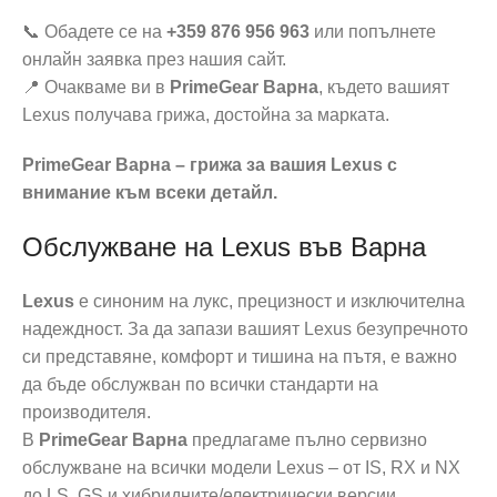
📞 Обадете се на
+359 876 956 963
или попълнете
онлайн заявка през нашия сайт.
📍 Очакваме ви в
PrimeGear Варна
, където вашият
Lexus получава грижа, достойна за марката.
PrimeGear Варна – грижа за вашия Lexus с
внимание към всеки детайл.
Обслужване на Lexus във Варна
Lexus
е синоним на лукс, прецизност и изключителна
надеждност. За да запази вашият Lexus безупречното
си представяне, комфорт и тишина на пътя, е важно
да бъде обслужван по всички стандарти на
производителя.
В
PrimeGear Варна
предлагаме пълно сервизно
обслужване на всички модели Lexus – от IS, RX и NX
до LS, GS и хибридните/електрически версии.