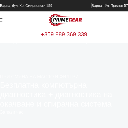
Варна, бул. Хр. Смирненски 159
Варна - Ул. Прилеп 57
+359 889 369 339
Home
Диагностика и техническо обслужване
ПРИ СМЯНА НА МАСЛО И ФИЛТРИ
Безплатна компютърна
диагностика + диагностика на
окачване и спирачна система
Запази час