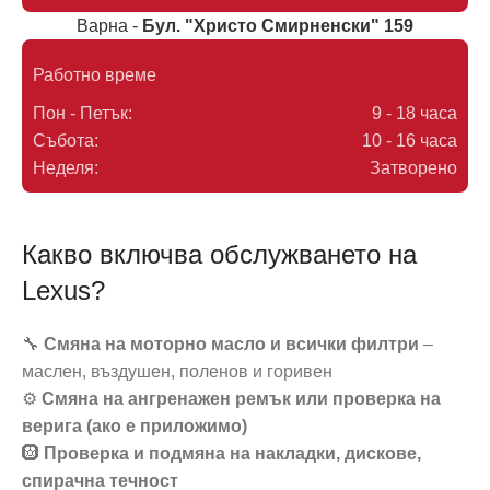
Варна -
Бул. "Христо Смирненски" 159
Работно време
Пон - Петък:
9 - 18 часа
Събота:
10 - 16 часа
Неделя:
Затворено
Какво включва обслужването на
Lexus?
🔧
Смяна на моторно масло и всички филтри
–
маслен, въздушен, поленов и горивен
⚙️
Смяна на ангренажен ремък или проверка на
верига (ако е приложимо)
🛞
Проверка и подмяна на накладки, дискове,
спирачна течност