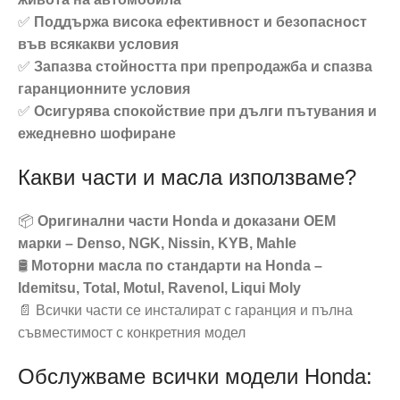
✅
Поддържа висока ефективност и безопасност
във всякакви условия
✅
Запазва стойността при препродажба и спазва
гаранционните условия
✅
Осигурява спокойствие при дълги пътувания и
ежедневно шофиране
Какви части и масла използваме?
📦
Оригинални части Honda и доказани OEM
марки – Denso, NGK, Nissin, KYB, Mahle
🛢️
Моторни масла по стандарти на Honda –
Idemitsu, Total, Motul, Ravenol, Liqui Moly
📄 Всички части се инсталират с гаранция и пълна
съвместимост с конкретния модел
Обслужваме всички модели Honda: