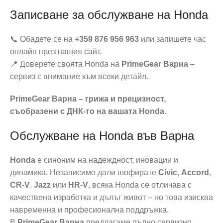
Записване за обслужване на Honda
📞 Обадете се на
+359 876 956 963
или запишете час
онлайн през нашия сайт.
📍 Доверете своята Honda на
PrimeGear Варна
–
сервиз с внимание към всеки детайл.
PrimeGear Варна – грижа и прецизност,
съобразени с ДНК-то на вашата Honda.
Обслужване на Honda във Варна
Honda
е синоним на надеждност, иновации и
динамика. Независимо дали шофирате
Civic
,
Accord
,
CR-V
,
Jazz
или
HR-V
, всяка Honda се отличава с
качествена изработка и дълъг живот – но това изисква
навременна и професионална поддръжка.
В
PrimeGear Варна
предлагаме пълно сервизно