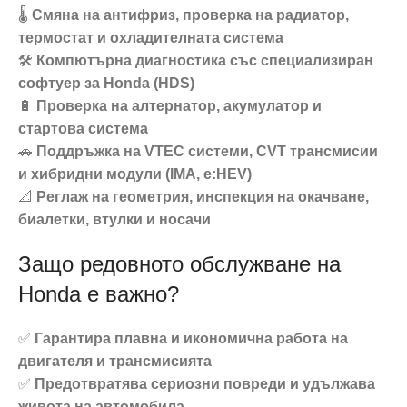
🌡️
Смяна на антифриз, проверка на радиатор,
термостат и охладителната система
🛠️
Компютърна диагностика със специализиран
софтуер за Honda (HDS)
🔋
Проверка на алтернатор, акумулатор и
стартова система
🚗
Поддръжка на VTEC системи, CVT трансмисии
и хибридни модули (IMA, e:HEV)
📐
Реглаж на геометрия, инспекция на окачване,
биалетки, втулки и носачи
Защо редовното обслужване на
Honda е важно?
✅
Гарантира плавна и икономична работа на
двигателя и трансмисията
✅
Предотвратява сериозни повреди и удължава
живота на автомобила