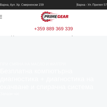
Варна, бул. Хр. Смирненски 159
Варна - Ул. Прилеп 57
+359 889 369 339
Home
Диагностика и техническо обслужване
ПРИ СМЯНА НА МАСЛО И ФИЛТРИ
Безплатна компютърна
диагностика + диагностика на
окачване и спирачна система
Запази час