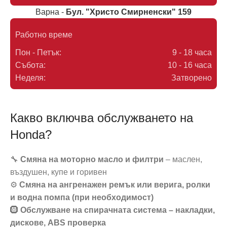
Варна -
Бул. "Христо Смирненски" 159
Работно време
Пон - Петък:
9 - 18 часа
Събота:
10 - 16 часа
Неделя:
Затворено
Какво включва обслужването на
Honda?
🔧
Смяна на моторно масло и филтри
– маслен,
въздушен, купе и горивен
⚙️
Смяна на ангренажен ремък или верига, ролки
и водна помпа (при необходимост)
🛞
Обслужване на спирачната система – накладки,
дискове, ABS проверка