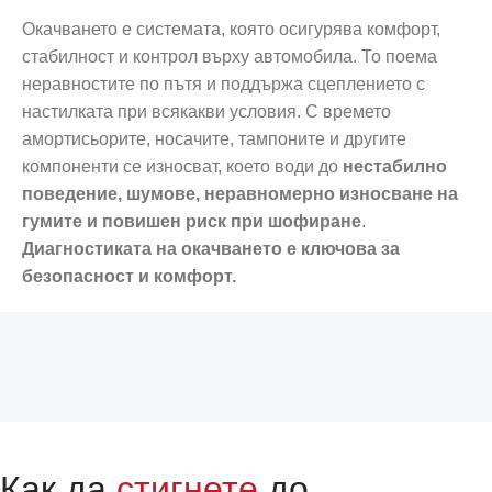
Окачването е системата, която осигурява комфорт,
стабилност и контрол върху автомобила. То поема
неравностите по пътя и поддържа сцеплението с
настилката при всякакви условия. С времето
амортисьорите, носачите, тампоните и другите
компоненти се износват, което води до
нестабилно
поведение, шумове, неравномерно износване на
гумите и повишен риск при шофиране
.
Диагностиката на окачването е ключова за
безопасност и комфорт.
Как да
стигнете
до