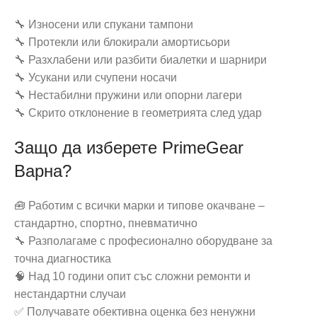
🔧 Износени или спукани тампони
🔧 Протекли или блокирали амортисьори
🔧 Разхлабени или разбити биалетки и шарнири
🔧 Усукани или счупени носачи
🔧 Нестабилни пружини или опорни лагери
🔧 Скрито отклонение в геометрията след удар
Защо да изберете PrimeGear
Варна?
🧰 Работим с всички марки и типове окачване –
стандартно, спортно, пневматично
🔧 Разполагаме с професионално оборудване за
точна диагностика
🧠 Над 10 години опит със сложни ремонти и
нестандартни случаи
✅ Получавате обективна оценка без ненужни