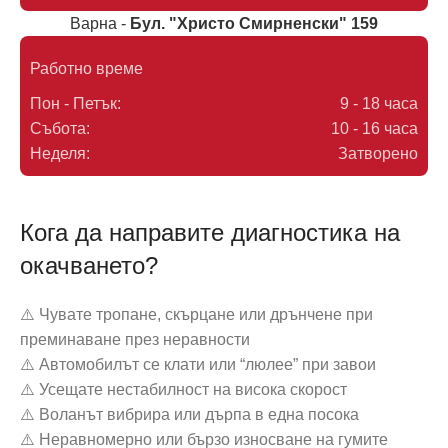
Варна -
Бул. "Христо Смирненски" 159
Работно време
Пон - Петък:
9 - 18 часа
Събота:
10 - 16 часа
Неделя:
Затворено
Кога да направите диагностика на
окачването?
⚠️ Чувате тропане, скърцане или дрънчене при
преминаване през неравности
⚠️ Автомобилът се клати или “люлее” при завои
⚠️ Усещате нестабилност на висока скорост
⚠️ Воланът вибрира или дърпа в една посока
⚠️ Неравномерно или бързо износване на гумите