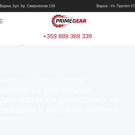
Варна, бул. Хр. Смирненски 159
Варна - Ул. Прилеп 57
+359 889 369 339
Home
Ходова част и окачване
ПРИ СМЯНА НА МАСЛО И ФИЛТРИ
Безплатна компютърна
диагностика + диагностика на
окачване и спирачна система
Запази час