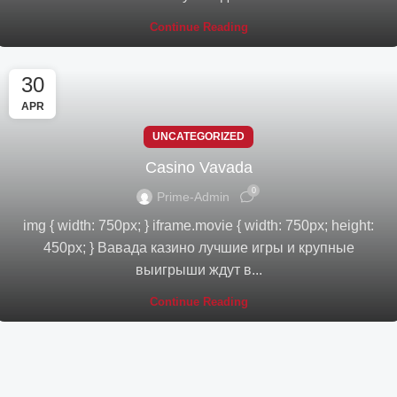
Continue Reading
30
APR
UNCATEGORIZED
Casino Vavada
0
Prime-Admin
img { width: 750px; } iframe.movie { width: 750px; height:
450px; } Вавада казино лучшие игры и крупные
выигрыши ждут в...
Continue Reading