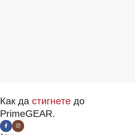
Как да
стигнете
до
PrimeGEAR.