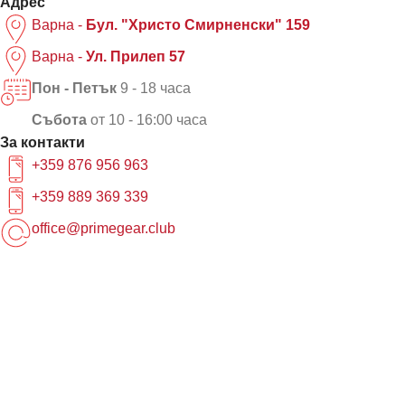
Адрес
Варна -
Бул. "Христо Смирненски" 159
Варна -
Ул. Прилеп 57
Пон - Петък
9 - 18 часа
Събота
от 10 - 16:00 часа
За контакти
+359 876 956 963
+359 889 369 339
office@primegear.club